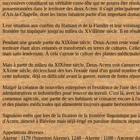
successives constituent un véritable casse-tête qui ne pourra être rés
possessionnées dans le territoire des deux Acren: il s'agit principalem
d'Aix-la-Chapelle, dont les biens faisaient partie d'un important domai
Leur situation aux confins du Hainaut et de la Flandre et leur voisina
frontière fut impliquée jusqu'au milieu du XVIIIème siècle. Il en résulta
Pendant une grande partie du XIXème siècle, Deux-Acren reste voué à l
territoire étant alors entamés et transformés en terres de cultures. Cell
mais sans lendemain. À cela s'ajoute la culture des plantes médicinales
Mais à partir du milieu du XIXème siècle, Deux-Acren voit s'amorcer un
XXème siècle, déclenchant dès lors l'exode rural d'un grand nombre d
cette industrie, déjà en difficulté avant la guerre, eurent de fortes répe
Malgré la création de nouvelles entreprises et l'existence de l'une des
administratives et industrielles pour trouver du travail. C'est là, avec
commune agricole, une partie de ses habitants se consacre encore à l'agr
et des plantes médicinales qui alimentent toujours quatre herboristeries
Signalons enfin que lors de la fixation de la frontière linguistique 
d'Acren, annexé à Biévène mais déjà érigé en paroisse distincte depui
Appelations diverses :
Akerne : 1179 (Superiori Akerne), 1248 - Akrene : 1188 - Ancrene dou