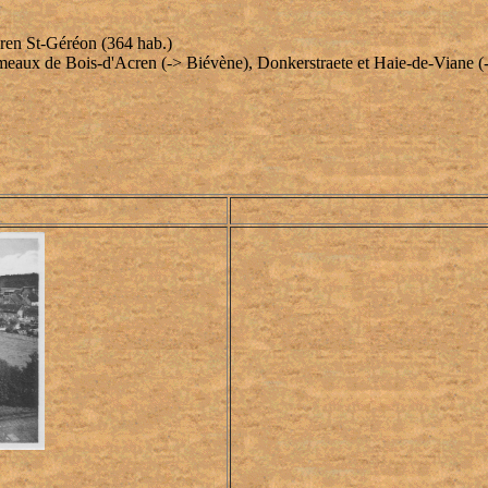
cren St-Géréon (364 hab.)
hameaux de Bois-d'Acren (-> Biévène), Donkerstraete et Haie-de-Viane (