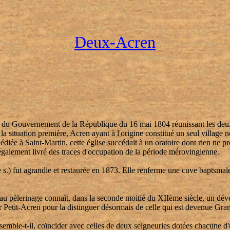
Deux-Acren
té du Gouvernement de la République du 16 mai 1804 réunissant les deux
 situation première, Acren ayant à l'origine constitué un seul village né 
 Dédiée à Saint-Martin, cette église succédait à un oratoire dont rien ne
a également livré des traces d'occupation de la période mérovingienne.
 s.) fut agrandie et restaurée en 1873. Elle renferme une cuve baptsmal
ée au pèlerinage connaît, dans la seconde moitié du XIIème siècle, un d
ar Petit-Acren pour la distinguer désormais de celle qui est devenue G
semble-t-il, coïncider avec celles de deux seigneuries dotées chacune d'u