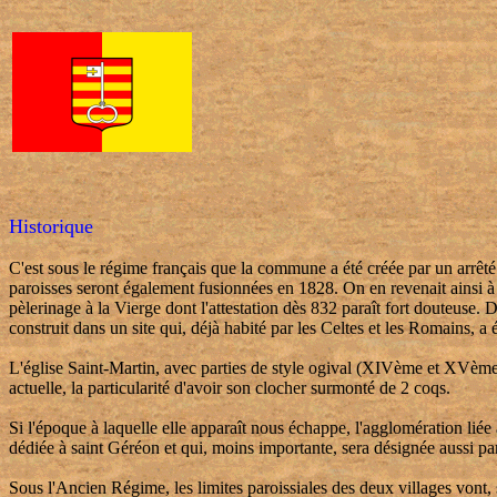
Historique
C'est sous le régime français que la commune a été créée par un arrê
paroisses seront également fusionnées en 1828. On en revenait ainsi à la
pèlerinage à la Vierge dont l'attestation dès 832 paraît fort douteuse.
construit dans un site qui, déjà habité par les Celtes et les Romains, 
L'église Saint-Martin, avec parties de style ogival (XIVème et XVème
actuelle, la particularité d'avoir son clocher surmonté de 2 coqs.
Si l'époque à laquelle elle apparaît nous échappe, l'agglomération li
dédiée à saint Géréon et qui, moins importante, sera désignée aussi p
Sous l'Ancien Régime, les limites paroissiales des deux villages vont, 