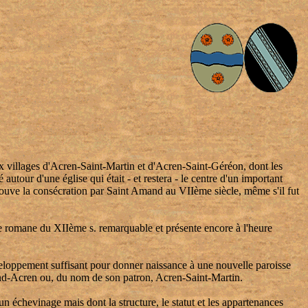
 villages d'Acren-Saint-Martin et d'Acren-Saint-Géréon, dont les
autour d'une église qui était - et restera - le centre d'un important
 prouve la consécration par Saint Amand au VIIème siècle, même s'il fut
e romane du XIIème s. remarquable et présente encore à l'heure
éveloppement suffisant pour donner naissance à une nouvelle paroisse
rand-Acren ou, du nom de son patron, Acren-Saint-Martin.
n échevinage mais dont la structure, le statut et les appartenances