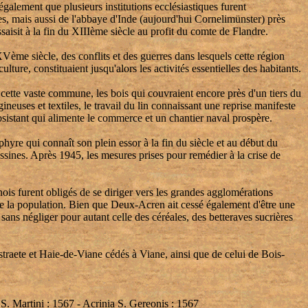
galement que plusieurs institutions ecclésiastiques furent
res, mais aussi de l'abbaye d'Inde (aujourd'hui Cornelimünster) près
saisit à la fin du XIIIème siècle au profit du comte de Flandre.
Vème siècle, des conflits et des guerres dans lesquels cette région
lture, constituaient jusqu'alors les activités essentielles des habitants.
cette vaste commune, les bois qui couvraient encore près d'un tiers du
ineuses et textiles, le travail du lin connaissant une reprise manifeste
ubsistant qui alimente le commerce et un chantier naval prospère.
hyre qui connaît son plein essor à la fin du siècle et au début du
ines. Après 1945, les mesures prises pour remédier à la crise de
nois furent obligés de se diriger vers les grandes agglomérations
nt de la population. Bien que Deux-Acren ait cessé également d'être une
 sans négliger pour autant celle des céréales, des betteraves sucrières
traete et Haie-de-Viane cédés à Viane, ainsi que de celui de Bois-
. Martini : 1567 - Acrinia S. Gereonis : 1567