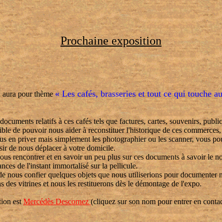
Prochaine exposition
« Les cafés, brasseries et tout ce qui touche a
n aura pour thème
ocuments relatifs à ces cafés tels que factures, cartes, souvenirs, public
ible de pouvoir nous aider à reconstituer l'historique de ces commerces,
s en priver mais simplement les photographier ou les scanner, vous po
sir de nous déplacer à votre domicile.
ous rencontrer et en savoir un peu plus sur ces documents à savoir le 
ces de l'instant immortalisé sur la pellicule.
 de nous confier quelques objets que nous utiliserions pour documenter n
s des vitrines et nous les restituerons dès le démontage de l'expo.
tion est
Mercédès Descornez
(cliquez sur son nom pour entrer en contac