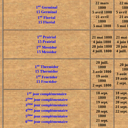
22 mars
22 m
er
1
Germinal
1800
180
15 Germinal
5 avril 1800
5 avril
er
21 avril
21 av
1
Floréal
1800
180
15 Floréal
5 mai 1800
5 mai 
er
1
Prairial
21 mai 1800
21 mai
15 Prairial
4 juin 1800
4 juin
er
20 juin 1800
20 juin
1
Messidor
4 juill. 1800
4 juill
15 Messidor
20 juill.
20 jui
er
1
Thermidor
1800
180
15 Thermidor
3 août 1800
3 août
er
19 août
1
Fructidor
19 août
1800
15 Fructidor
2 sept.
2 sept. 1800
er
18 sept.
18 sept
1
jour complémentaire
1800
19 sept
ème
2
jour complémentaire
19 sept.
20 sept
ème
3
jour complémentaire
1800
21 sept
ème
4
jour complémentaire
20 sept.
22 sept
ème
1800
5
jour complémentaire
21 sept.
ème
6
jour complémentaire
1800