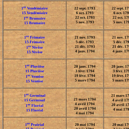
er
1
Vendémiaire
22 sept. 1793
22 sept. 1
15 Vendémiaire
6 oct. 1793
6 oct. 17
er
22 oct. 1793
22 oct. 17
1
Brumaire
5 nov. 1793
5 nov. 17
15 Brumaire
er
1
Frimaire
21 nov. 1793
21 nov. 1
15 Frimaire
5 déc. 1793
5 déc. 17
er
21 déc. 1793
21 déc. 17
1
Nivôse
4 janv. 1794
4 janv. 17
15 Nivôse
er
1
Pluviôse
20 janv. 1794
20 janv. 1
15 Pluviôse
3 févr. 1794
3 févr. 17
er
19 févr. 1794
19 févr. 1
1
Ventôse
5 mars 1794
5 mars 17
15 Ventôse
er
1
Germinal
21 mars 1
21 mars 1794
15 Germinal
4 avril 17
4 avril 1794
er
20 avril 1
1
Floréal
20 avril 1794
4 mai 17
15 Floréal
4 mai 1794
er
1
Prairial
20 mai 1794
20 mai 17