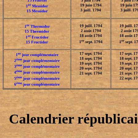
15 Prairial
3 juin 1794
3 juin 17
er
19 juin 1794
19 juin 17
1
Messidor
3 juill. 1794
3 juill. 17
15 Messidor
er
19 juill. 1794
19 juill. 1
1
Thermidor
2 août 1794
2 août 17
15 Thermidor
18 août 1794
18 août 1
er
1
Fructidor
er
er
1
sept. 1794
1
sept. 1
15 Fructidor
er
17 sept. 1794
17 sept. 1
1
jour complémentaire
18 sept. 1794
18 sept. 1
ème
2
jour complémentaire
19 sept. 1794
19 sept. 1
ème
3
jour complémentaire
20 sept. 1794
20 sept. 1
ème
4
jour complémentaire
21 sept. 1794
21 sept. 1
ème
22 sept. 1
5
jour complémentaire
ème
6
jour complémentaire
Calendrier républicai