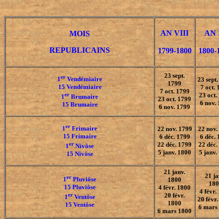
AN VIII
AN 
MOIS
REPUBLICAINS
1799-1800
1800-
23 sept.
er
1
Vendémiaire
23 sept
1799
15 Vendémiaire
7 oct.
7 oct. 1799
er
23 oct.
1
Brumaire
23 oct. 1799
6 nov.
15 Brumaire
6 nov. 1799
er
1
Frimaire
22 nov. 1799
22 nov.
15 Frimaire
6 déc. 1799
6 déc.
er
22 déc. 1799
22 déc.
1
Nivôse
5 janv. 1800
5 janv.
15 Nivôse
21 janv.
21 ja
er
1
Pluviôse
1800
180
15 Pluviôse
4 févr. 1800
4 févr.
er
20 févr.
1
Ventôse
20 févr
1800
15 Ventôse
6 mars
6 mars 1800